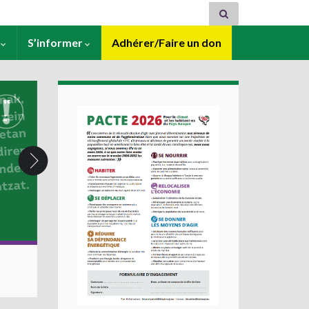
s
S’informer
Adhérer/Faire un don