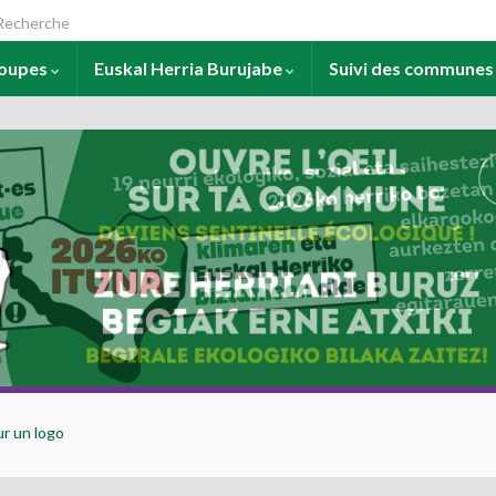
arch for:
roupes
Euskal Herria Burujabe
Suivi des commune
ur un logo