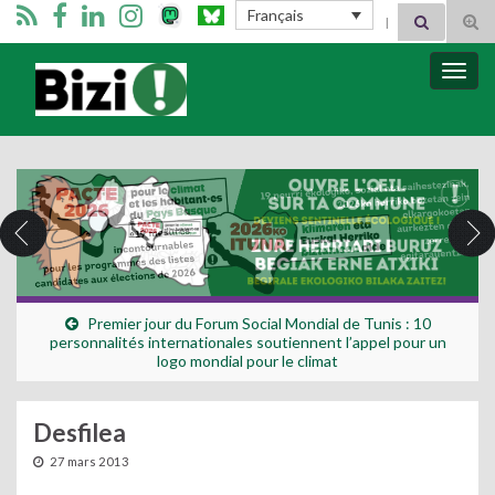
Search for:
Français
Tog
sear
for
Bizimugi
Bascu
la
navig
Premier jour du Forum Social Mondial de Tunis : 10
personnalités internationales soutiennent l’appel pour un
logo mondial pour le climat
Desfilea
27 mars 2013