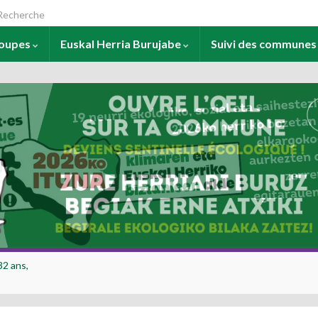
arch for:
roupes
Euskal Herria Burujabe
Suivi des commune
32 ans,