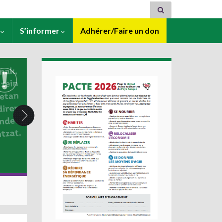
s
S’informer
Adhérer/Faire un don