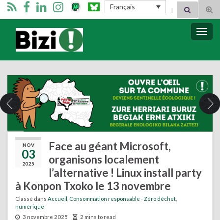
Search for:
Français
Tog
sear
for
Bizimugi
Bascu
la
navig
Face au géant Microsoft,
NOV
03
organisons localement
2025
l’alternative ! Linux install party
à Konpon Txoko le 13 novembre
Classé dans
Accueil
,
Consommation responsable - Zéro déchet
,
numérique
3 novembre 2025
2 mins to read