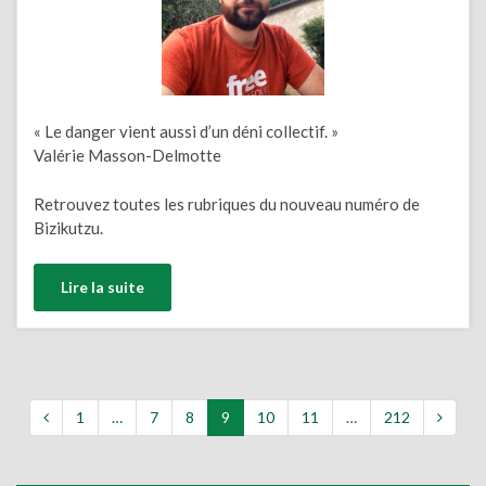
« Le danger vient aussi d’un déni collectif. »
Valérie Masson-Delmotte
Retrouvez toutes les rubriques du nouveau numéro de
Bizikutzu.
Lire la suite
1
…
7
8
9
10
11
…
212